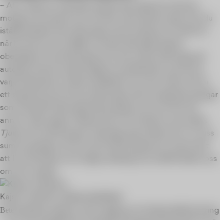
– Att i slutet av månaden betala räkningar kan kännas
motigt och kanske som att dina sista slantar ryker. Om du
istället betalar dina räkningar samma dag som du får lön,
när kontot är mer välfyllt, minskar förhoppningsvis
obehaget. En så enkel grej som att ha dina räkningar på
autogiro så att du själv slipper se de faktiska summorna
varje månad kan också underlätta. En annan idé är att ha
ett separat konto för just räkningar, där du separerar pengar
som ska gå till räkningar från pengar som du vill ha till
annat. I spar-appen
Dreams
finns en funktion som kallas
Tjuven
som på slumpvis vald dag varje månad “tar” en viss
summa pengar och för över till ditt sparkonto. Smart sätt
att lura vår hjärna och slippa obehag och ändå försäkra oss
om att vi sparar.
Kajsa Lindström, Beteendelabbet
Beteendelabbet
arbetar med nudging och beteendeförändring