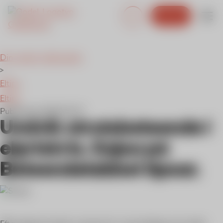
Bli kund
GodEl
Din guide i eldjungeln.
>
Eltips
Eltips
Publicerad:
2022-02-17
Undvik strutsbeteende i
elpriskris. Kajsa på
Beteendelabbet tipsar.