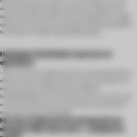
Efter elprissmockan i januari är vi nog många som helst
skulle vilja stoppa huvudet i sanden och skippa att ens
öppna nästa räkning. Men det finns hjälp att få. Vi ringde
upp Kajsa Lindström, en av grundarna till Beteendelabbet,
för att prata om hållbar beteendeförändring.
Hej Kajsa! Vad händer med oss i en
elpriskris?
– När vi människor upplever stress och obehag tenderar vi
att likt en struts stoppa huvudet i sanden och låtsas som
ingenting. Rent rationellt borde vi istället bli
handlingskraftiga, se över vår elkonsumtion och göra upp
en ekonomisk plan för hur vi ska klara av högre elpriser –
men så är tyvärr inte alltid fallet.
Hur kan vi tänka då, för att inte bli som
strutsar? Eller ännu värre – drabbas av