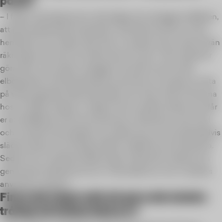
panik?
– I fallet med elpriser kan det hjälpa att synliggöra effekten,
att göra beteendet transparent. Vår elkonsumtion är lite
hemlig för oss medan den sker. Vi märker inte av den förrän
räkningen kommer och då är det “för sent”. Så vi behöver
göra elen mer synlig i vardagen. Ett sätt är att via ditt
elbolag kika närmare på elkonsumtionen och göra en lista
på vilka apparater eller aktiviteter som drar mest el hemma
hos er. Sedan skapar ni någon form av påminnelse som får
er att reflektera över konsumtionen. Låt barnen vara med
och rita eller skriva lappar som påminner om att exempelvis
släcka lampor och hänga tvätten istället för att torktumla.
Sedan kan ni jämföra elräkningen månad för månad och
gemensamt bestämma hur ni ska belöna er när ni lyckats
använda mindre el.
Finns det något sätt att göra det mindre
tråkigt att betala fakturor?