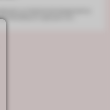
gifonden är en fördel alla våra företagskunder har.
r märkt Bra Miljöval. En organisation som…