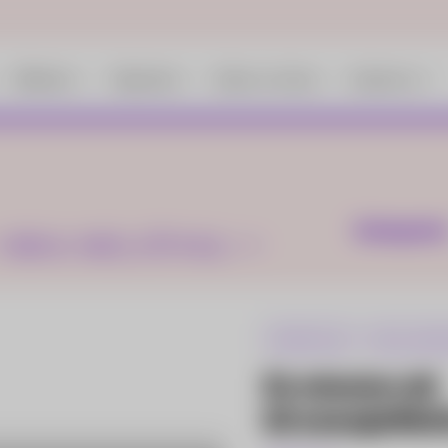
Hållbarhet
Välgörenhet
Nyheter och fakta
Kundservice
Kategorie
<BRA MILJÖVAL>>
FÖRETAG
HÅLLBAR
En mission att
bli energieffek