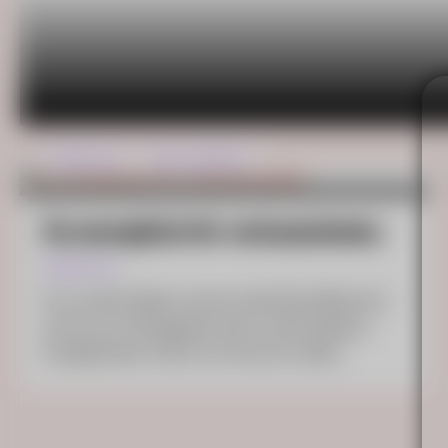
FÖRETAG
HÅLLBARHET
En energikick för verksamheten.
2026-03-25
En av alla fördelar med el märkt Bra Miljöval är
att du som företagskund kan söka bidrag ur
Energifonden. Det är en fond som delar…