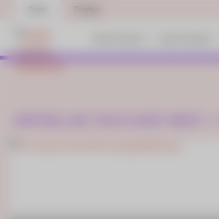
Privat
Företag
Elavtal och priser
App och styrning
Din guide i eldjungeln.
GodEl
ARTIKLAR TAGGADE MED <