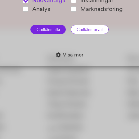
Nödvändiga
Inställningar
Analys
Marknadsföring
Godkänn alla
Godkänn urval
Visa mer
Anvisat pris
Om o
 och svar
English (Engelska)
Om 
s
Français (Franska)
Pres
Español (Spanska)
Miljö
Türkçe (Turkiska)
Stif
t
Kurdî (Kurdiska)
Jobb
er
عربي (Arabiska)