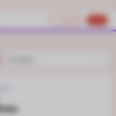
Mina Sidor
Bli kund
r
HET
tivare.