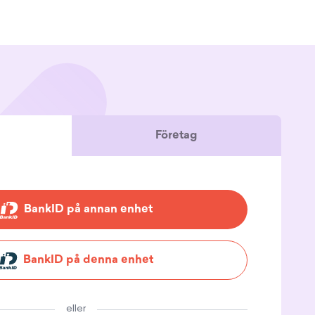
Företag
BankID på annan enhet
BankID på denna enhet
eller