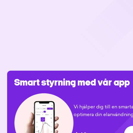
Smart styrning med vår app
Vi hjälper dig till en smar
optimera din elanvändning