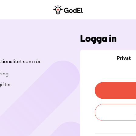
Logga in
Privat
tionalitet som rör:
ning
ifter